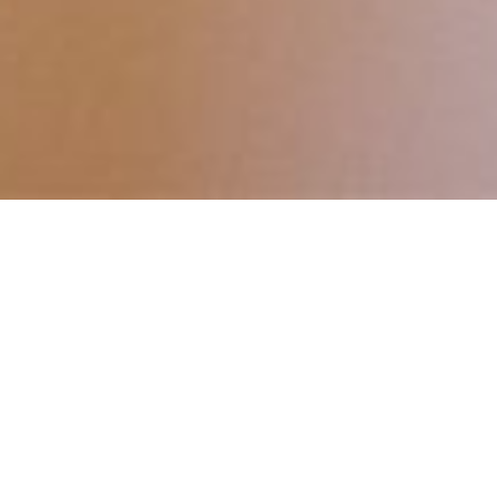
Жизнь в 21 веке одновременно
радует и шокирует нас своими
молниеносными скоростями. Хочется
жить, соответствуя темпу жизни. Как
все успеть? Как встроить в свой
новый плотный график давно
желанный, но так упорно
откладываемый урок по вокалу? Если