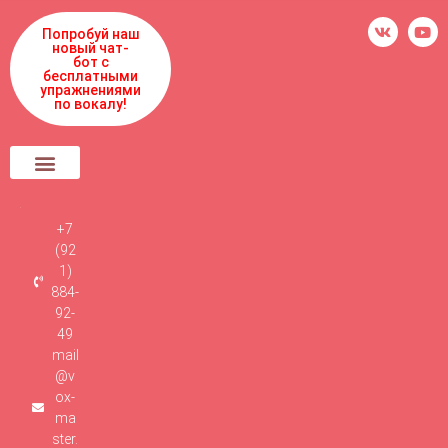
Попробуй наш
новый чат-
бот с
бесплатными
упражнениями
по вокалу!
+7
(92
1)
884-
92-
49
mail
@v
ox-
ma
ster.