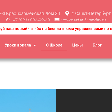
. 7-я Красноармейская, дом 30
г. Санкт-Петербург,
+7 (921) 884-92-49
vox-master@yandex.ru
уй наш новый чат-бот с бесплатными упражнениями по в
Уроки вокала
О Школе
Цены
Блог