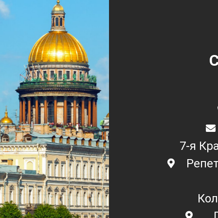
С
7-я Кр
Репет
Кол